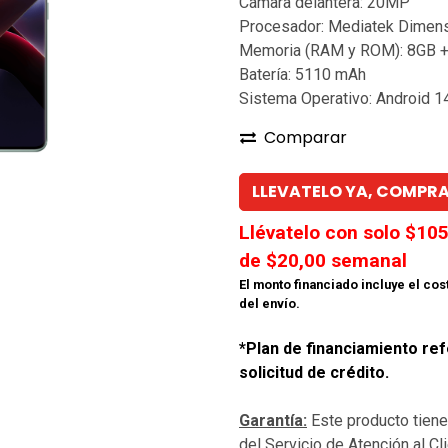
Cámara delantera: 20MP
Procesador: Mediatek Dimens
Memoria (RAM y ROM): 8GB 
Batería: 5110 mAh
Sistema Operativo: Android 1
Comparar
LLEVATELO YA, COMPRA
Llévatelo con solo $
105
de $
20,00
semanal
El monto financiado incluye el cos
del envío.
*Plan de financiamiento ref
solicitud de crédito.
Garantía:
Este producto tien
del Servicio de Atención al C