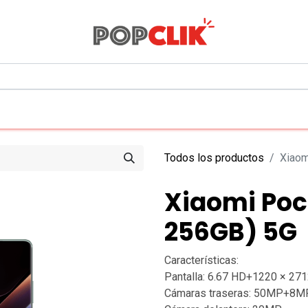
0
Todos los departamentos
Todos los productos
Xiaom
Xiaomi Poc
256GB) 5G
Características:
Pantalla: 6.67 HD+1220 × 271
Cámaras traseras: 50MP+8