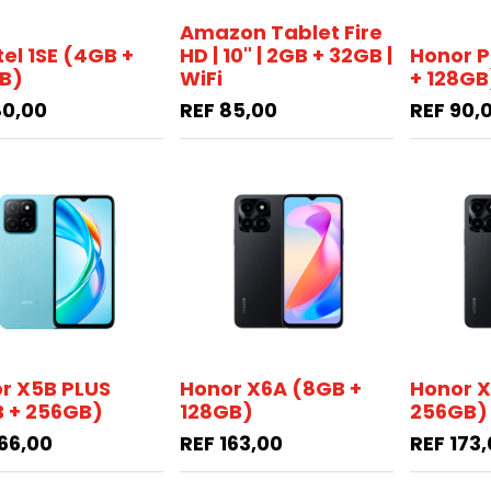
Amazon Tablet Fire
tel 1SE (4GB +
HD | 10" | 2GB + 32GB |
Honor P
B)
WiFi
+ 128GB
80,00
REF
85,00
REF
90,
r X5B PLUS
Honor X6A (8GB +
Honor X
 + 256GB)
128GB)
256GB)
66,00
REF
163,00
REF
173