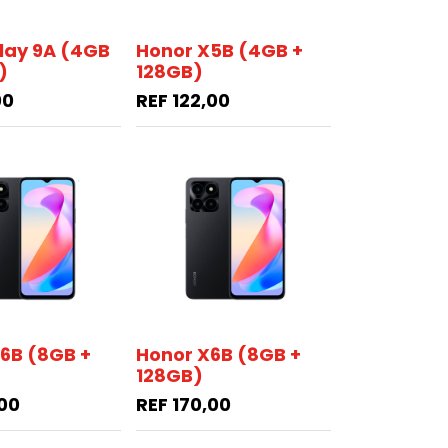
lay 9A (4GB
Honor X5B (4GB +
)
128GB)
00
REF
122,00
6B (8GB +
Honor X6B (8GB +
128GB)
,00
REF
170,00