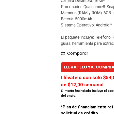
Cámara Delantera: 16MP
Procesador: Qualcomm® Sna
Memoria (RAM y ROM): 6GB 
Batería: 5000mAh
Sistema Operativo: Android™ 
El paquete incluye: Teléfono, 
guías, herramienta para extrac
Comparar
LLEVATELO YA, COMPRA
Llévatelo con solo $
54,
de $
12,00
semanal
El monto financiado incluye el cos
del envío.
*Plan de financiamiento ref
solicitud de crédito.