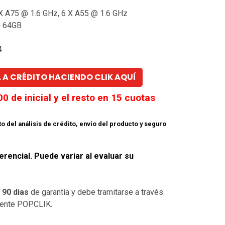
 X A75 @ 1.6 GHz, 6 X A55 @ 1.6 GHz
+ 64GB
4
 A CRÉDITO HACIENDO CLIK AQUÍ
00
de inicial y el resto en
15
cuotas
to del análisis de crédito, envío del producto y seguro
erencial. Puede variar al evaluar su
e
90 dias
de garantía y debe tramitarse a través
liente POPCLIK.