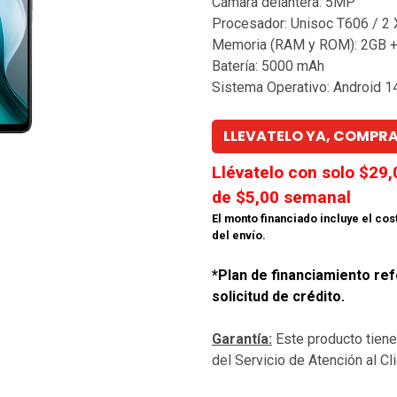
Cámara delantera: 5MP
Procesador: Unisoc T606 / 2
Memoria (RAM y ROM): 2GB 
Batería: 5000 mAh
Sistema Operativo: Android 1
LLEVATELO YA, COMPRA
Llévatelo con solo $
29,
de $
5,00
semanal
El monto financiado incluye el cos
del envío.
*Plan de financiamiento ref
solicitud de crédito.
Garantía:
Este producto tien
del Servicio de Atención al C