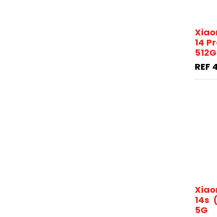
Xiao
14 P
512G
REF
Xiao
14s 
5G