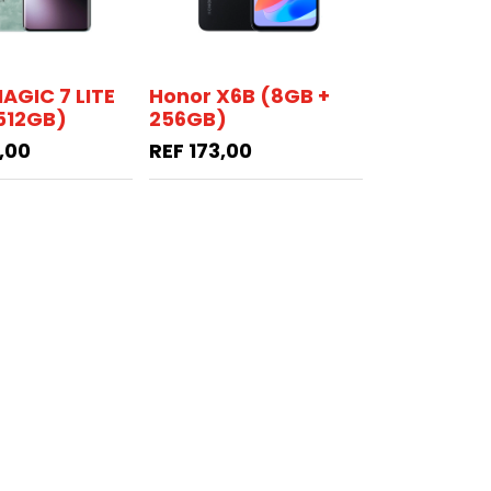
AGIC 7 LITE
Honor X6B (8GB +
512GB)
256GB)
,00
REF
173,00