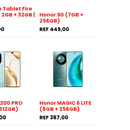
Tablet Fire
 | 2GB + 32GB |
Honor 90 (7GB +
256GB)
00
REF
449,00
H200 PRO
Honor MAGIC 6 LITE
512GB)
(8GB + 256GB)
,00
REF
387,00