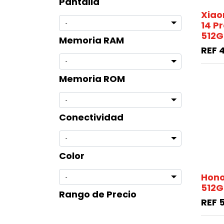
Pantalla
Xiao
14 P
512G
Memoria RAM
REF
Memoria ROM
Conectividad
Color
Hono
512G
Rango de Precio
REF