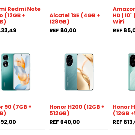
mi Redmi Note
Amazon 
ro (12GB +
Alcatel 1SE (4GB +
HD | 10"
B)
128GB)
WiFi
433,49
REF
80,00
REF
85,
r 90 (7GB +
Honor H200 (12GB +
Honor 
B)
512GB)
(12GB +
592,00
REF
640,00
REF
813